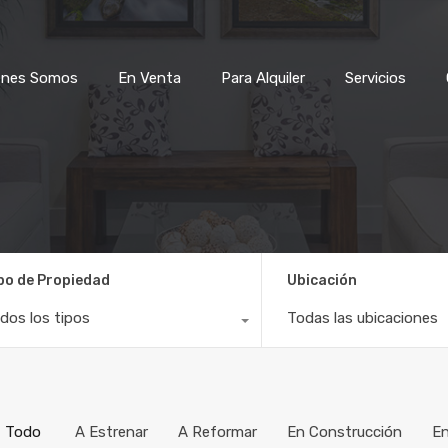
Quienes Somos
En Venta
Para Alquiler
Servicios
enes Somos
En Venta
Para Alquiler
Servicios
po de Propiedad
Ubicación
dos los tipos
Todas las ubicaciones
Todo
A Estrenar
A Reformar
En Construcción
E