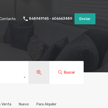
Contacto
868949145 - 606663489
Enviar
Contacto
868949145 - 606663489
Enviar
Buscar
n Venta
Nuevo
Para Alquiler