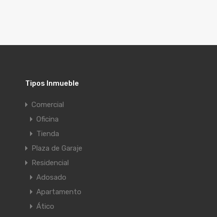
Tipos Inmueble
Comercial
Oficina
Tienda
Plaza de Garaje
Residencial
Adosado
Apartamento
Ático