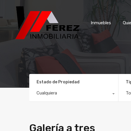
Inmuebles
Inmuebles
Qui
Estado de Propiedad
Ti
Cualquiera
To
Galería a tres