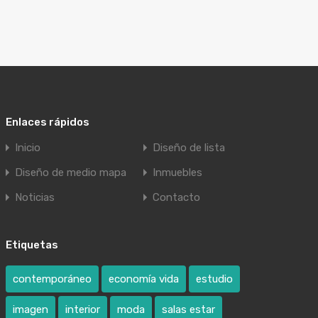
Enlaces rápidos
Inicio
Diseño de lista
Diseño de medio mapa
Inmuebles
Noticias
Contacto
Etiquetas
contemporáneo
economía vida
estudio
imagen
interior
moda
salas estar