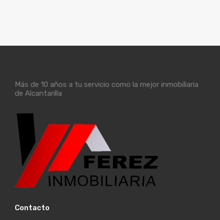
Más de 10 años a tu servicio como la mejor inmobiliaria
de Alcantarilla
Contacto